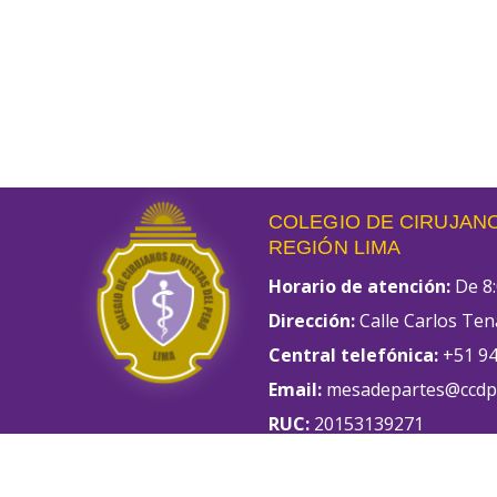
COLEGIO DE CIRUJANO
REGIÓN LIMA
Horario de atención:
De 8:
Dirección:
Calle Carlos Ten
Central telefónica:
+51 94
Email:
mesadepartes@ccdpl
RUC:
20153139271
Razón Social:
Colegio Odon