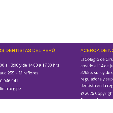
S DENTISTAS DEL PERÚ-
ACERCA DE 
El Colegio de Ci
00 a 13:00 y de 14:00 a 17:30 hrs
creado el 14 de j
32656, su ley de 
aud 255 – Miraflores
reguladora y supe
0 046 941
dentista en la re
ima.org.pe
© 2026 Copyrigh
Reservados
tológico de Lima
📖 Libro de Recl