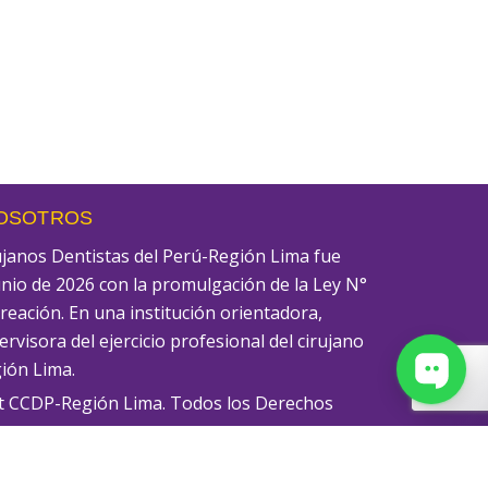
NOSOTROS
rujanos Dentistas del Perú-Región Lima fue
unio de 2026 con la promulgación de la Ley N°
creación. En una institución orientadora,
rvisora del ejercicio profesional del cirujano
gión Lima.
t CCDP-Región Lima. Todos los Derechos
amaciones