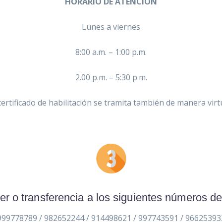
HORARIO DE ATENCIÓN
Lunes a viernes
8:00 a.m. – 1:00 p.m.
2.00 p.m. – 5:30 p.m.
certificado de habilitación se tramita también de manera virt
er o transferencia a los siguientes números de
999778789 / 982652244 / 914498621 / 997743591 / 96625393