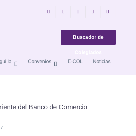
Facebook
Youtube
Instagram
Tumblr
Pinterest
Profile
Profile
Profile
Profile
Profile
 DE COLEGIADOS
Buscador de
Colegiados
guilla
Convenios
E-COL
Noticias
rriente del Banco de Comercio:
87
.