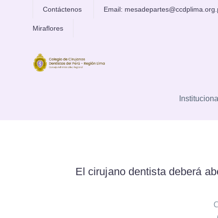
Contáctenos
Email: mesadepartes@ccdplima.org
Miraflores
TRÁMITE PARA 
Instituciona
El cirujano dentista deberá a
C