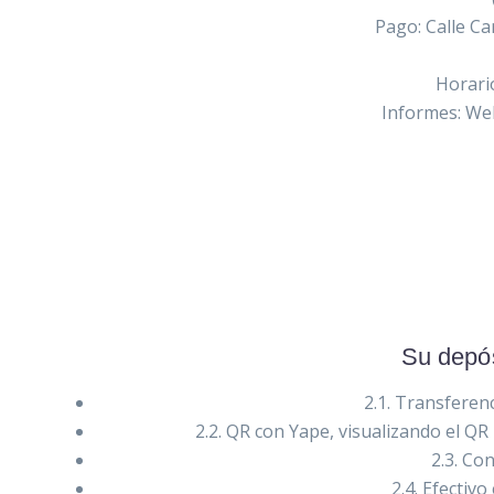
Pago: Calle Ca
Horario
Informes: Web
Su depós
2.1. Transferen
2.2. QR con Yape, visualizando el QR 
2.3. Co
2.4. Efectiv