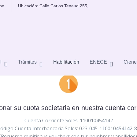
.pe
Ubicación: Calle Carlos Tenaud 255,
LA HABILITACIÓN PROFESIONAL
l
Trámites
Habilitación
ENECE
Ciene
bonar su cuota societaria en nuestra cuenta co
Cuenta Corriente Soles: 110010454142
ódigo Cuenta Interbancaria Soles: 023-045-110010454142-
(Recuerda remitir tus vouchers con tus nombres y apellidos)