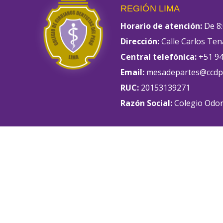
REGIÓN LIMA
Horario de atención:
De 8:
Dirección:
Calle Carlos Ten
Central telefónica:
+51 94
Email:
mesadepartes@ccdpl
RUC:
20153139271
Razón Social:
Colegio Odon