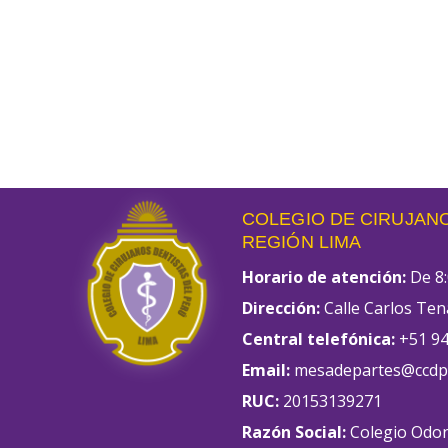
COLEGIO DE CIRUJANO
REGIÓN LIMA
Horario de atención:
De 8:
Dirección:
Calle Carlos Ten
Central telefónica:
+51 94
Email:
mesadepartes@ccdpl
RUC:
20153139271
Razón Social:
Colegio Odon