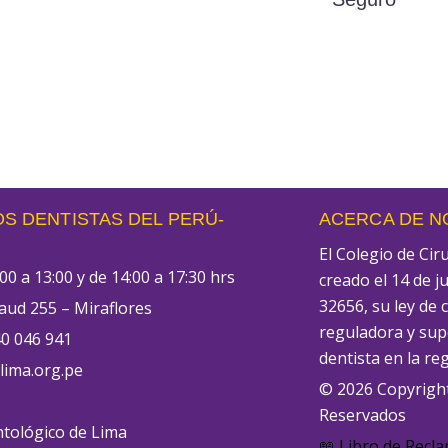
S DENTISTAS DEL PERÚ-
ACERCA DE 
El Colegio de Ci
00 a 13:00 y de 14:00 a 17:30 hrs
creado el 14 de j
32656, su ley de 
aud 255 – Miraflores
reguladora y supe
0 046 941
dentista en la re
ima.org.pe
© 2026 Copyrigh
Reservados
tológico de Lima
📖 Libro de Recl