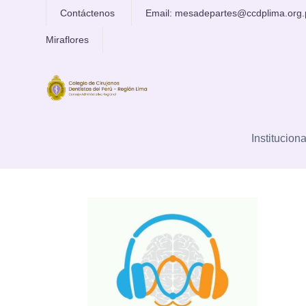
Contáctenos
Email: mesadepartes@ccdplima.org
Miraflores
Somos el Colegio Odontológico de L
m
Instituciona