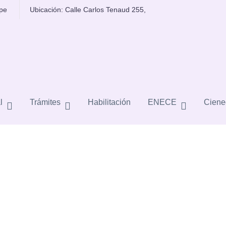
.pe
Ubicación: Calle Carlos Tenaud 255,
ima y te brindamos la posibilidad de formar parte 
ayor información escríbenos a
co
*******
@
*****
rg.
l
Trámites
Habilitación
ENECE
Ciene