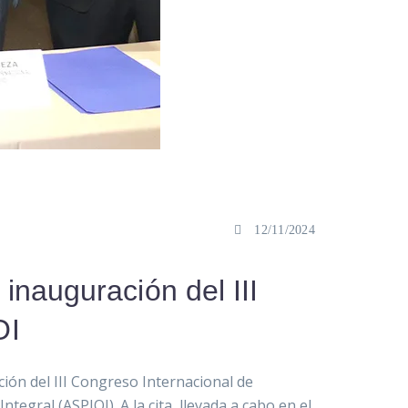
12/11/2024
inauguración del III
OI
ión del III Congreso Internacional de
egral (ASPIOI). A la cita, llevada a cabo en el