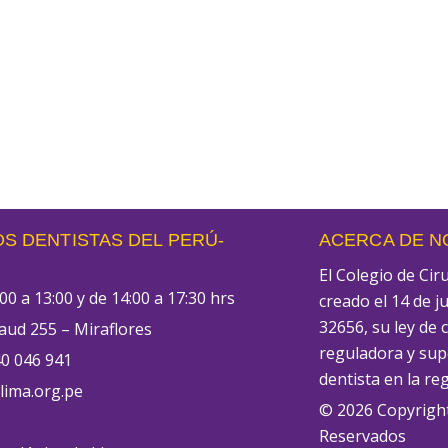
S DENTISTAS DEL PERÚ-
ACERCA DE 
El Colegio de Ci
00 a 13:00 y de 14:00 a 17:30 hrs
creado el 14 de j
32656, su ley de 
aud 255 – Miraflores
reguladora y supe
0 046 941
dentista en la re
ima.org.pe
© 2026 Copyrigh
Reservados