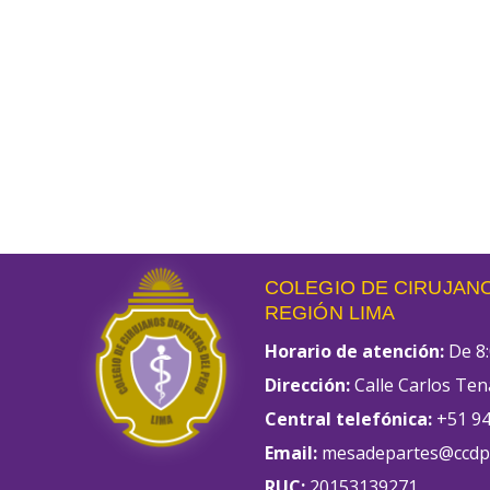
COLEGIO DE CIRUJANO
REGIÓN LIMA
Horario de atención:
De 8:
Dirección:
Calle Carlos Ten
Central telefónica:
+51 94
Email:
mesadepartes@ccdpl
RUC:
20153139271