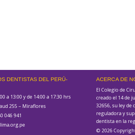
S DENTISTAS DEL PERÚ-
ACERCA DE 
El Colegio de Ci
00 a 13:00 y de 14:00 a 17:30 hrs
creado el 14 de j
32656, su ley de 
aud 255 – Miraflores
reguladora y supe
0 046 941
dentista en la re
ima.org.pe
© 2026 Copyrigh