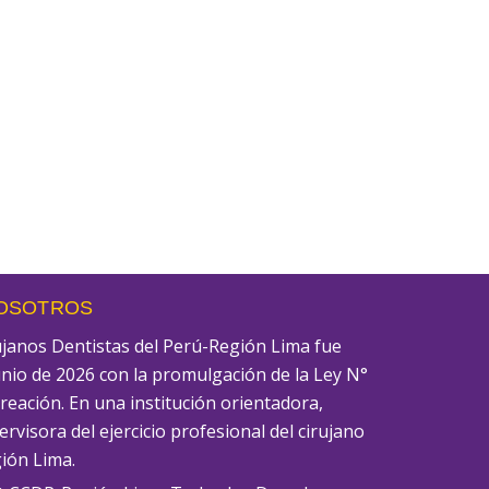
NOSOTROS
rujanos Dentistas del Perú-Región Lima fue
unio de 2026 con la promulgación de la Ley N°
creación. En una institución orientadora,
rvisora del ejercicio profesional del cirujano
gión Lima.