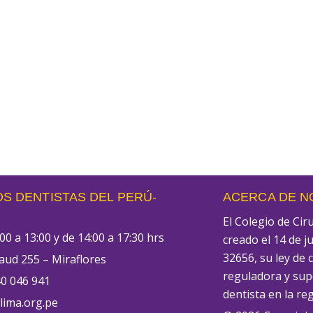
S DENTISTAS DEL PERÚ-
ACERCA DE 
El Colegio de Ci
00 a 13:00 y de 14:00 a 17:30 hrs
creado el 14 de j
32656, su ley de 
aud 255 – Miraflores
reguladora y supe
0 046 941
dentista en la re
ima.org.pe